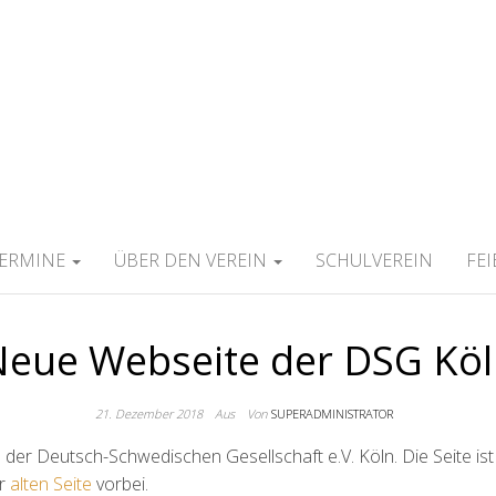
ERMINE
ÜBER DEN VEREIN
SCHULVEREIN
FE
eue Webseite der DSG Kö
21. Dezember 2018
Aus
Von
SUPERADMINISTRATOR
der Deutsch-Schwedischen Gesellschaft e.V. Köln. Die Seite ist 
er
alten Seite
vorbei.