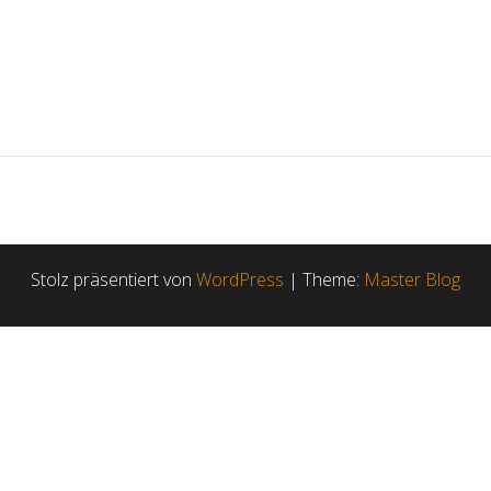
Stolz präsentiert von
WordPress
|
Theme:
Master Blog