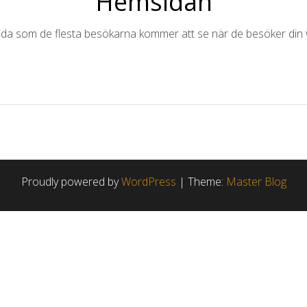
Hemsidan
ida som de flesta besökarna kommer att se när de besöker din 
Proudly powered by
WordPress
|
Theme:
Master Blog